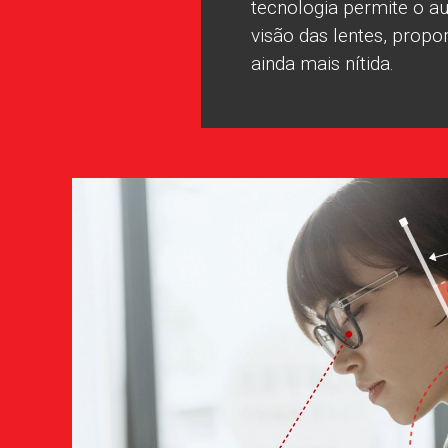
tecnologia permite o 
visão das lentes, prop
ainda mais nítida.