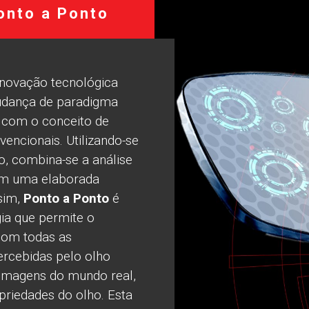
onto a Ponto
novação tecnológica
udança de paradigma
 com o conceito de
vencionais. Utilizando-se
o, combina-se a análise
com uma elaborada
sim,
Ponto a Ponto
é
ia que permite o
com todas as
ercebidas pelo olho
imagens do mundo real,
opriedades do olho. Esta