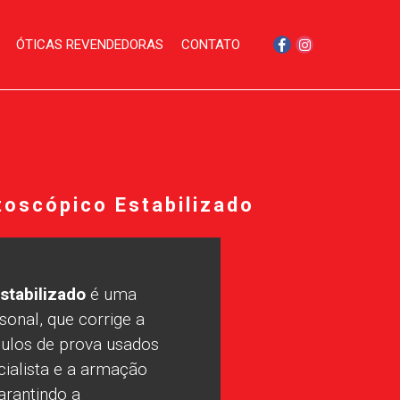
ÓTICAS REVENDEDORAS
CONTATO
toscópico Estabilizado
stabilizado
é uma
sonal, que corrige a
culos de prova usados
ialista e a armação
garantindo a