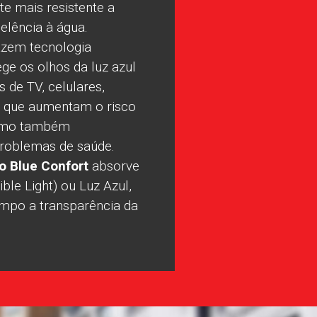
te mais resistente a
lência à água.
azem tecnologia
ge os olhos da luz azul
as de TV, celulares,
, que aumentam o risco
como também
problemas de saúde.
o
Blue Confort
absorve
ble Light) ou Luz Azul,
po a transparência da