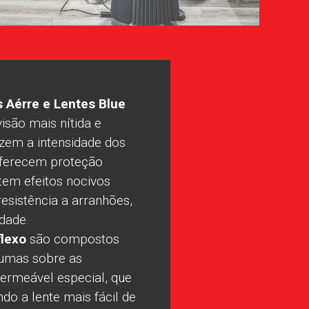
s Aérre e Lentes Blue
são mais nítida e
zem a intensidade dos
 oferecem proteção
tem efeitos nocivos
esistência a arranhões,
idade.
flexo
são compostos
umas sobre as
rmeável especial, que
do a lente mais fácil de