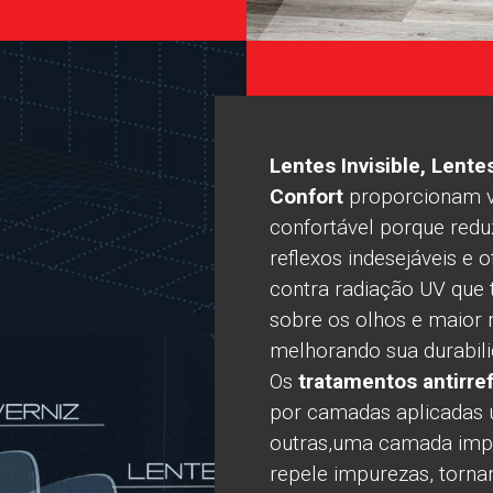
Lentes Invisible, Lente
Confort
proporcionam vi
confortável porque redu
reflexos indesejáveis e
contra radiação UV que 
sobre os olhos e maior r
melhorando sua durabil
Os
tratamentos antirre
por camadas aplicadas 
outras,uma camada impe
repele impurezas, tornan