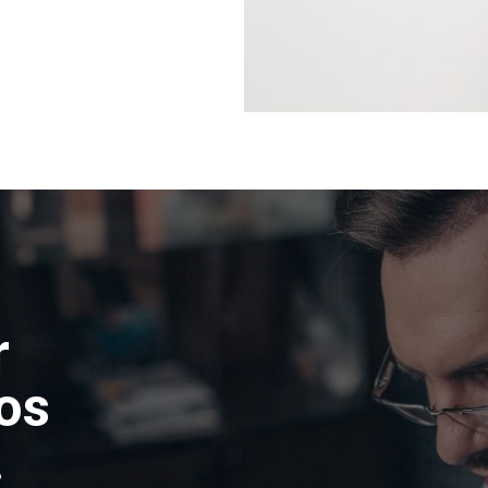
r
os
.