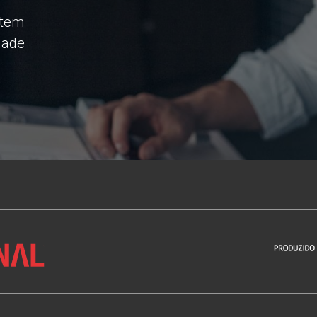
ntem
dade